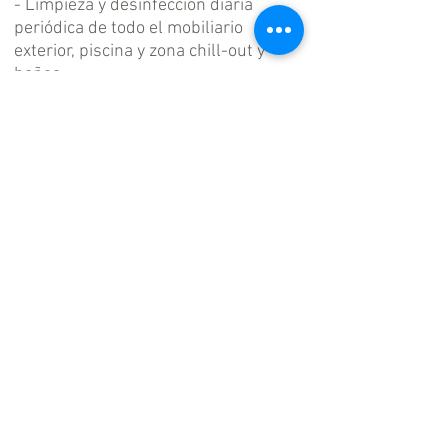
- Limpieza y desinfección diaria
periódica de todo el mobiliario
exterior, piscina y zona chill-out y
baños
- Usar mascarilla cuando sea
apropiado
- Cumpliendo con nuestras medidas
de distanciamiento social
Su responsabilidad como invitado:
- Mantener una distancia social de
otros huéspedes y de nosotros.
- Usar mascarilla cuando sea
apropiado
- Cumpliendo con nuestras medidas
de distanciamiento social
- Limpieza y desinfección de áreas
asignadas a usted durante su
estadía