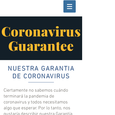
NUESTRA GARANTIA
DE CORONAVIRUS
Ciertamente no sabemos cuándo
terminará la pandemia de
coronavirus y todos necesitamos
algo que esperar. Por lo tanto, nos
gustaría describir nuestra Garantía