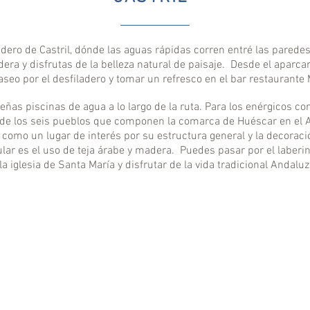
adero de Castril, dónde las aguas rápidas corren entré las pared
ra y disfrutas de la belleza natural de paisaje. Desde el aparcam
seo por el desfiladero y tomar un refresco en el bar restaurante 
as piscinas de agua a lo largo de la ruta. Para los enérgicos co
 de los seis pueblos que componen la comarca de Huéscar en el Al
 como un lugar de interés por su estructura general y la decoraci
ular es el uso de teja árabe y madera. Puedes pasar por el laberi
 la iglesia de Santa María y disfrutar de la vida tradicional Andaluz