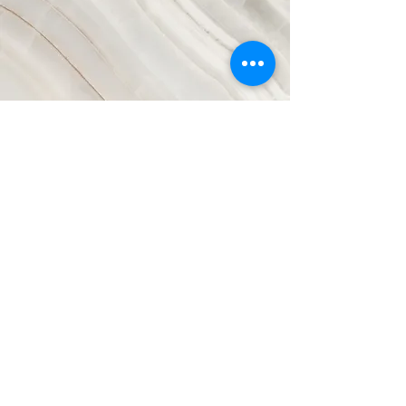
Visión
Este es un párrafo. Haga clic en "Editar
texto" o haga doble clic en el cuadro de
texto para empezar a editar el contenido y
asegúrese de agregar cualquier detalle o
información relevante que desee compartir
con sus visitantes.